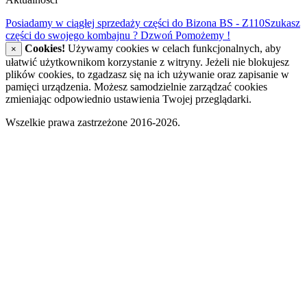
Posiadamy w ciągłej sprzedaży części do Bizona BS - Z110
Szukasz
części do swojego kombajnu ? Dzwoń Pomożemy !
Cookies!
Używamy cookies w celach funkcjonalnych, aby
×
ułatwić użytkownikom korzystanie z witryny. Jeżeli nie blokujesz
plików cookies, to zgadzasz się na ich używanie oraz zapisanie w
pamięci urządzenia. Możesz samodzielnie zarządzać cookies
zmieniając odpowiednio ustawienia Twojej przeglądarki.
Wszelkie prawa zastrzeżone 2016-2026.